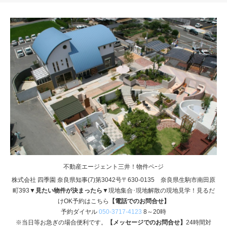
不動産エージェント三井！物件ペｰジ
株式会社 四季園 奈良県知事(7)第3042号〒630-0135 奈良県生駒市南田原
町393
▼見たい物件が決まったら▼
現地集合･現地解散の現地見学！見るだ
けOK予約はこちら
【電話でのお問合せ】
予約ダイヤル
050-3717-4123
8～20時
※当日等お急ぎの場合便利です。
【メッセージでのお問合せ】
24時間対