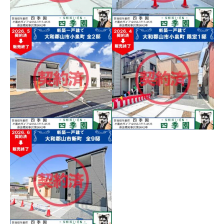
き一戸建て！収納豊富でリビ
近鉄郡山駅へ徒歩８分！小学
ングの見せ張り折り上げ天井
校へ徒歩９分、スーパーへ徒
販売終了／大和郡山市北
販売終了／大和郡山市九
はお洒落で必見！
歩５分！建物は長期優良住宅
西町第２、耐震３(最高等
条町、省エネ基準適合住
で耐震３(最高等級)の地震に強
級)で地震に強い家！
宅新築一戸建て
い家！
大和郡山市北西町、耐震３(最
駅徒歩１５分で並列駐車２台
高等級)の地震に強い家！日当
ＯＫの省エネ基準適合住宅新
たり良好な新築一戸建て！
築一戸建て
販売終了／大和郡山市東
岡町、長期優良住宅で耐
販売終了／大和郡山市北
震３(最高等級)の新築一戸
郡山町、長期優良住宅で
建て！
耐震３(最高等級)の地震に
強い家！
近鉄郡山駅へ徒歩６分！平屋
でしかも駐車２台！長期優良
駅徒歩わずか５分！早くも全
住宅で耐震３(最高等級)の新築
３邸はラスト１邸！近鉄郡山