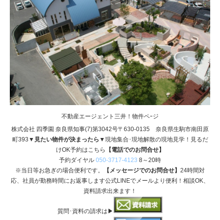
不動産エージェント三井！物件ペｰジ
株式会社 四季園 奈良県知事(7)第3042号〒630-0135 奈良県生駒市南田原
町393
▼見たい物件が決まったら▼
現地集合･現地解散の現地見学！見るだ
けOK予約はこちら
【電話でのお問合せ】
予約ダイヤル
050-3717-4123
8～20時
※当日等お急ぎの場合便利です。
【メッセージでのお問合せ】
24時間対
応、社員が勤務時間にお返事します公式LINEでメールより便利！相談OK、
資料請求出来ます！
質問･資料の請求は▶