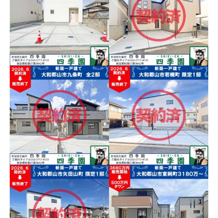
並み！長期優良住宅で耐
鉄郡山駅へ徒歩１３分！
震３(最高等級)で家族を守
平屋で快適、長期優良住
る家！
宅で耐震３(最高等級)で地
震に強い家！
全１３区画の新築ばかりの街
並み！長期優良住宅で耐震３
近鉄郡山駅へ徒歩１３分！平
(最高等級)で家族を守る家！
屋で快適、長期優良住宅で耐
震３(最高等級)で地震に強い
大和郡山市泉原町、郊外
大和郡山市小泉町、ＪＲ
家！
にある閑静な住宅地に梁
大和小泉駅エリアの大型
見せ天井お洒落なリビン
車ＯＫ駐車２台！省エネ
グの新築一戸建
基準適合住宅の新築一戸
建て
南向きで日当たり良好！閑静
な郊外住宅地にある見せ張り
ＪＲ大和小泉駅エリアの大型
お洒落なリビングの新築一戸
車ＯＫ駐車２台！省エネ基準
建
適合住宅の新築一戸建て
大和郡山市下三橋町！郡
山駅から徒歩１３分！長
販売終了／大和郡山市高
期優良住宅で耐震３(最高
田町、長期優良住宅で耐
等級)の地震に強い家！
震３(最高等級)の地震に強