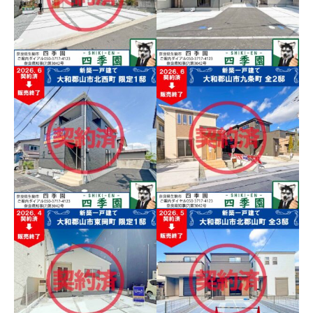
い家！
ＪＲ郡山駅から徒歩１３分！
日当たり良好な全２邸！建物
郡山駅からわずか徒歩４分！
は長期優良住宅で耐震３(最高
吹き抜けリビングや小上がり
等級)の地震に強い家！
タタミコーナーなどお洒落な
販売終了／大和郡山市若
内観！長期優良住宅で耐震３
槻町、梁見せ天井お洒落
(最高等級)の地震に強い家！
販売終了／大和郡山市九
なリビングの新築一戸建
条町、長期優良住宅で耐
閑静な住宅街の日当たり良好
震３(最高等級)の地震に強
な駐車５台の庭付き一戸建
い家！
て！梁見せ天井お洒落なリビ
折り上げ天井、玄関吹き抜
ングの内観は必見！
け、パントリーなど内観お洒
落で収納豊富な一戸建て！長
期優良住宅で耐震３(最高等級)
販売終了／大和郡山市矢
の地震に強い家！
田山町、南向きで日当た
大和郡山市東岡町！近鉄
り良好な庭付き一戸建
郡山駅へ徒歩８分！長期
て！
優良住宅で耐震３(最高等
級)の地震に強い家！
南向きで日当たり良好な庭付