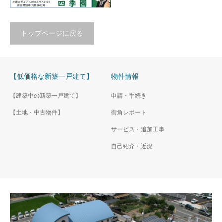
販売終了／大和郡山市小
販売終了／大和郡山市小
一戸建て！
駅へもアクセス可能な長期優
泉町第２８、耐震３(最高
泉町第２２、省エネ基準
良住宅！耐震３(最高等級)の新
等級)で家族を守る家！
適合住宅、新築一戸建て
築一戸建て
トップページに戻る
駐車２台の日当たり良好な広
駅徒歩８分の省エネ基準適合
い庭付き新築一戸建て！耐震
住宅、南向きで日当たり良好
３(最高等級)で家族を守る家！
な駐車２台の新築一戸建て！
【低価格な新築一戸建て】
物件情報
【建築中の新築一戸建て】
申請・手続き
【土地・中古物件】
街角レポート
販売終了／大和郡山市新
町、全９邸の長期優良住
サービス・追加工事
宅の耐震３(最高等級)で地
自己紹介・近況
震に強い家！
全９邸の新築ばかりの街並
み！長期優良住宅の耐震３(最
高等級)で家族を守る家！