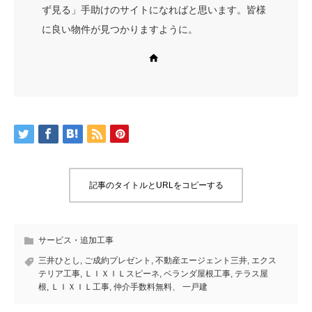
ず見る」手助けのサイトになればと思います。皆様
に良い物件が見つかりますように。
Web site
記事のタイトルとURLをコピーする
サービス・追加工事
三井ひとし
,
ご成約プレゼント
,
不動産エージェント三井
,
エクス
テリア工事
,
ＬＩＸＩＬスピーネ
,
ベランダ屋根工事
,
テラス屋
根
,
ＬＩＸＩＬ工事
,
仲介手数料無料、 一戸建