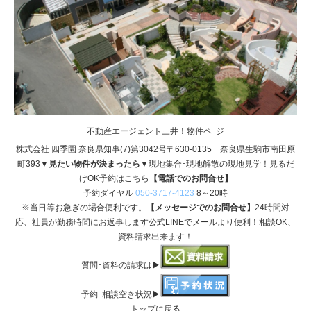
不動産エージェント三井！物件ペｰジ
株式会社 四季園 奈良県知事(7)第3042号〒630-0135 奈良県生駒市南田原
町393
▼見たい物件が決まったら▼
現地集合･現地解散の現地見学！見るだ
けOK予約はこちら
【電話でのお問合せ】
予約ダイヤル
050-3717-4123
8～20時
※当日等お急ぎの場合便利です。
【メッセージでのお問合せ】
24時間対
応、社員が勤務時間にお返事します公式LINEでメールより便利！相談OK、
資料請求出来ます！
質問･資料の請求は▶
予約･相談空き状況▶
トップに戻る