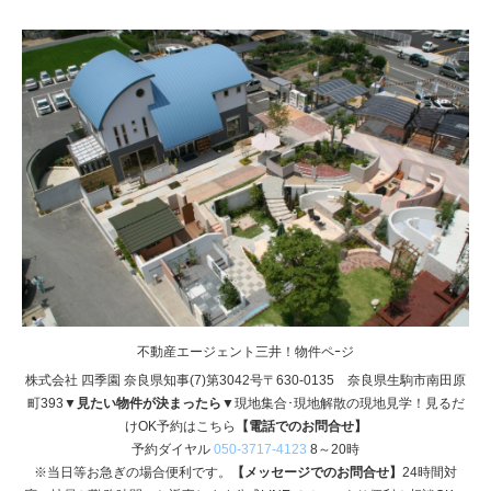
不動産エージェント三井！物件ペｰジ
株式会社 四季園 奈良県知事(7)第3042号〒630-0135 奈良県生駒市南田原
町393
▼見たい物件が決まったら▼
現地集合･現地解散の現地見学！見るだ
けOK予約はこちら
【電話でのお問合せ】
予約ダイヤル
050-3717-4123
8～20時
※当日等お急ぎの場合便利です。
【メッセージでのお問合せ】
24時間対