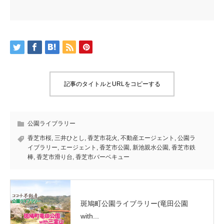
記事のタイトルとURLをコピーする
公園ライブラリー
香芝市桜
,
三井ひとし
,
香芝市花火
,
不動産エージェント
,
公園ラ
イブラリー
,
エージェント
,
香芝市公園
,
新池親水公園
,
香芝市鉄
棒
,
香芝市滑り台
,
香芝市バーベキュー
斑鳩町公園ライブラリー(竜田公園
with...