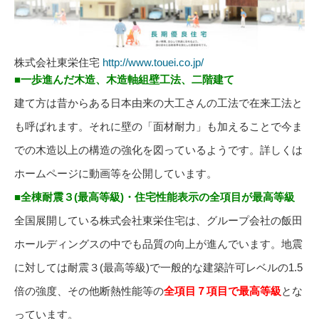
株式会社東栄住宅
http://www.touei.co.jp/
■一歩進んだ木造、木造軸組壁工法、二階建て
建て方は昔からある日本由来の大工さんの工法で在来工法と
も呼ばれます。それに壁の「面材耐力」も加えることで今ま
での木造以上の構造の強化を図っているようです。詳しくは
ホームページに動画等を公開しています。
■全棟耐震３(最高等級)・住宅性能表示の全項目が最高等級
全国展開している株式会社東栄住宅は、グループ会社の飯田
ホールディングスの中でも品質の向上が進んでいます。地震
に対しては耐震３(最高等級)で一般的な建築許可レベルの1.5
倍の強度、その他断熱性能等の
全項目７項目で最高等級
とな
っています。