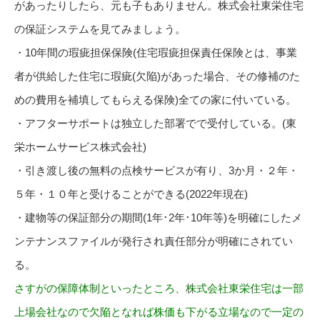
があったりしたら、元も子もありません。株式会社東栄住宅
の保証システムを見てみましょう。
・10年間の瑕疵担保保険(住宅瑕疵担保責任保険とは、事業
者が供給した住宅に瑕疵(欠陥)があった場合、その修補のた
めの費用を補填してもらえる保険)全ての家に付いている。
・アフターサポートは独立した部署でで受付している。(東
栄ホームサービス株式会社)
・引き渡し後の無料の点検サービスが有り、3か月・２年・
５年・１０年と受けることができる(2022年現在)
・建物等の保証部分の期間(1年･2年･10年等)を明確にしたメ
ンテナンスファイルが発行され責任部分が明確にされてい
る。
さすがの保障体制といったところ、株式会社東栄住宅は一部
上場会社なので欠陥となれば株価も下がる立場なので一定の