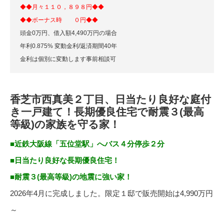
◆◆月々１１０，８９８
円◆◆
◆◆ボーナス時 ０円◆◆
頭金0万円、借入額4,490万円の場合
年利0.875% 変動金利/返済期間40年
金利は個別に変動します事前相談可
香芝市西真美２丁目、日当たり良好な庭付
き一戸建て！長期優良住宅で耐震３(最高
等級)の家族を守る家！
■近鉄大阪線「五位堂駅」へバス４分停歩２分
■日当たり良好な長期優良住宅！
■耐震３(最高等級)の地震に強い家！
2026年4月に完成しました。限定１邸で販売開始は4,990万円
～