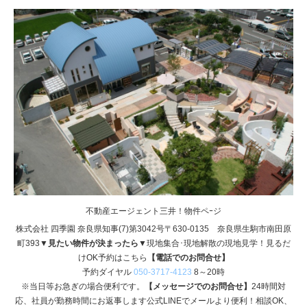
不動産エージェント三井！物件ペｰジ
株式会社 四季園 奈良県知事(7)第3042号〒630-0135 奈良県生駒市南田原
町393
▼見たい物件が決まったら▼
現地集合･現地解散の現地見学！見るだ
けOK予約はこちら
【電話でのお問合せ】
予約ダイヤル
050-3717-4123
8～20時
※当日等お急ぎの場合便利です。
【メッセージでのお問合せ】
24時間対
応、社員が勤務時間にお返事します公式LINEでメールより便利！相談OK、