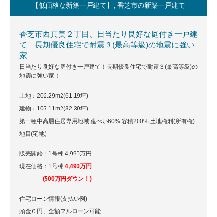
【低価格な新築一戸建て】
,
香芝市の新築一戸建て
香芝市西真美２丁目、日当たり良好な庭付き一戸建
て！長期優良住宅で耐震３(最高等級)の地震に強い
家！
日当たり良好な庭付き一戸建て！長期優良住宅で耐震３(最高等級)の
地震に強い家！
土地：202.29m
2
(61.19坪)
建物：107.11m
2
(32.39坪)
第一種中高層住居専用地域 建ぺい60% 容積200% 土地権利(所有権)
地目(宅地)
販売開始：1号棟 4,990万円
現在価格：1号棟
4,490
万円
(500万円ダウン！)
住宅ローン情報(支払い例)
頭金０円、全額フルローン可能