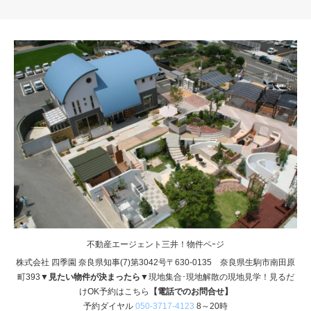
不動産エージェント三井！物件ペｰジ
株式会社 四季園 奈良県知事(7)第3042号〒630-0135 奈良県生駒市南田原
町393
▼見たい物件が決まったら▼
現地集合･現地解散の現地見学！見るだ
けOK予約はこちら
【電話でのお問合せ】
予約ダイヤル
050-3717-4123
8～20時