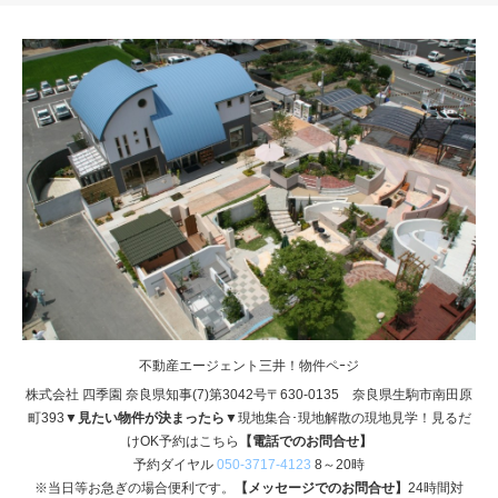
不動産エージェント三井！物件ペｰジ
株式会社 四季園 奈良県知事(7)第3042号〒630-0135 奈良県生駒市南田原
町393
▼見たい物件が決まったら▼
現地集合･現地解散の現地見学！見るだ
けOK予約はこちら
【電話でのお問合せ】
予約ダイヤル
050-3717-4123
8～20時
※当日等お急ぎの場合便利です。
【メッセージでのお問合せ】
24時間対