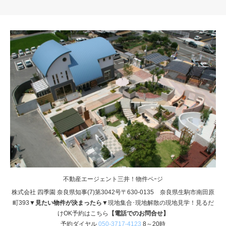
不動産エージェント三井！物件ペｰジ
株式会社 四季園 奈良県知事(7)第3042号〒630-0135 奈良県生駒市南田原
町393
▼見たい物件が決まったら▼
現地集合･現地解散の現地見学！見るだ
けOK予約はこちら
【電話でのお問合せ】
予約ダイヤル
050-3717-4123
8～20時