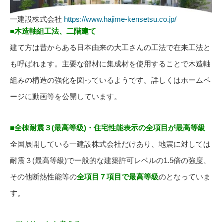
一建設株式会社
https://www.hajime-kensetsu.co.jp/
■木造軸組工法、二階建て
建て方は昔からある日本由来の大工さんの工法で在来工法と
も呼ばれます。主要な部材に集成材を使用することで木造軸
組みの構造の強化を図っているようです。詳しくはホームペ
ージに動画等を公開しています。
■全棟耐震３(最高等級)・住宅性能表示の全項目が最高等級
全国展開している一建設株式会社だけあり、地震に対しては
耐震３(最高等級)で一般的な建築許可レベルの1.5倍の強度、
その他断熱性能等の
全項目７項目で最高等級
のとなっていま
す。