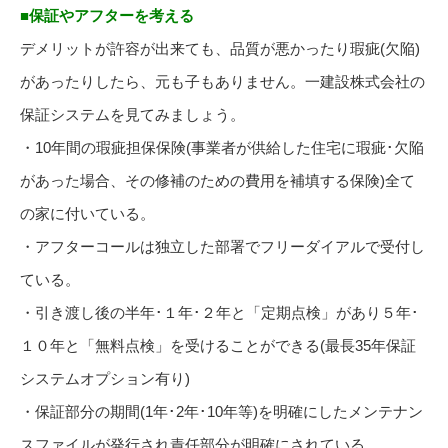
■保証やアフターを考える
デメリットが許容が出来ても、品質が悪かったり瑕疵(欠陥)
があったりしたら、元も子もありません。一建設株式会社の
保証システムを見てみましょう。
・10年間の瑕疵担保保険(事業者が供給した住宅に瑕疵･欠陥
があった場合、その修補のための費用を補填する保険)全て
の家に付いている。
・アフターコールは独立した部署でフリーダイアルで受付し
ている。
・引き渡し後の半年･１年･２年と「定期点検」があり５年･
１０年と「無料点検」を受けることができる(最長35年保証
システムオプション有り)
・保証部分の期間(1年･2年･10年等)を明確にしたメンテナン
スファイルが発行され責任部分が明確にされている。