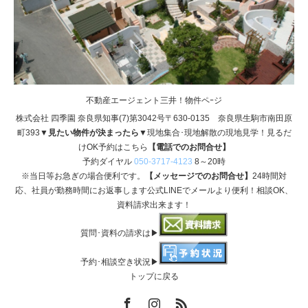
不動産エージェント三井！物件ペｰジ
株式会社 四季園 奈良県知事(7)第3042号〒630-0135 奈良県生駒市南田原
町393
▼見たい物件が決まったら▼
現地集合･現地解散の現地見学！見るだ
けOK予約はこちら
【電話でのお問合せ】
予約ダイヤル
050-3717-4123
8～20時
※当日等お急ぎの場合便利です。
【メッセージでのお問合せ】
24時間対
応、社員が勤務時間にお返事します公式LINEでメールより便利！相談OK、
資料請求出来ます！
質問･資料の請求は▶
予約･相談空き状況▶
トップに戻る
Facebook
Instagram
RSS