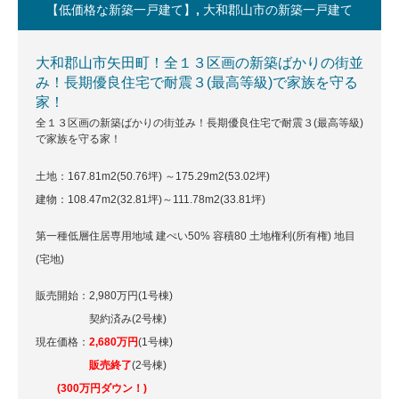
【低価格な新築一戸建て】
,
大和郡山市の新築一戸建て
大和郡山市矢田町！全１３区画の新築ばかりの街並
み！長期優良住宅で耐震３(最高等級)で家族を守る
家！
全１３区画の新築ばかりの街並み！長期優良住宅で耐震３(最高等級)
で家族を守る家！
土地：167.81m
2(50.76坪)
～175.29m
2(53.02坪)
建物：108.47m
2(32.81坪)～111.78m2(33.81坪)
第一種低層住居専用地域 建ぺい50% 容積80 土地権利(所有権) 地目
(宅地)
販売開始：2,980万円(1号棟)
契約済み(2号棟)
現在価格：
2,680万円
(1号棟)
販売終了
(2号棟)
(300万円ダウン！)