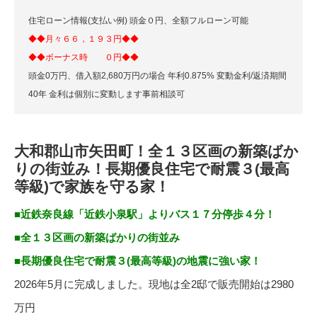
住宅ローン情報(支払い例) 頭金０円、全額フルローン可能
◆◆月々６６
，１９３円◆◆
◆◆ボーナス時 ０円◆◆
頭金0万円、借入額2,680万円の場合 年利0.875% 変動金利/返済期間
40年 金利は個別に変動します事前相談可
大和郡山市矢田町！全１３区画の新築ばか
りの街並み！長期優良住宅で耐震３(最高
等級)で家族を守る家！
■近鉄奈良線「近鉄小泉駅」よりバス１７分停歩４分！
■全１３区画の新築ばかりの街並み
■長期優良住宅で耐震３(最高等級)の地震に強い家！
2026年5月に完成しました。現地は全2邸で販売開始は2980
万円