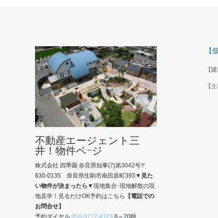
【
【建
【土
不動産エージェント三
井！物件ペｰジ
株式会社 四季園 奈良県知事(7)第3042号〒
630-0135 奈良県生駒市南田原町393
▼見た
い物件が決まったら▼
現地集合･現地解散の現
地見学！見るだけOK予約はこちら
【電話での
お問合せ】
予約ダイヤル
050-3717-4123
8～20時