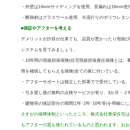
・外壁は14mmサイディングを使用、音漏れは16mm
・断熱材はグラスウール使用、今流行りのポリウレタン
■保証やアフターを考える
デメリットが許容が出来ても、品質が悪かったり瑕疵(
システムを見てみましょう。
・10年間の瑕疵担保保険(住宅瑕疵担保責任保険とは、
用を補填してもらえる保険)全ての家に付いている。
・アフターサポートは独立した部署でで受付している。
・引き渡し後の無料の点検サービスが有り、3か月・２年
・建物等の保証部分の期間(1年･2年･10年等)を明
さすがの保障体制といったところ、株式会社東栄住宅は
もアフターの質も保たれているものと思われます。おお