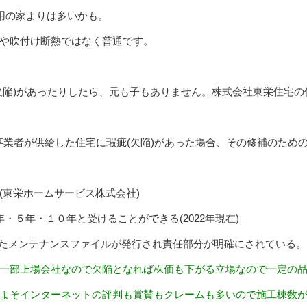
使用の家よりは多いかも。
や吹付け断熱ではなく普通です。
欠陥)があったりしたら、元も子もありません。株式会社東栄住宅の
事業者が供給した住宅に瑕疵(欠陥)があった場合、その修補のため
(東栄ホームサービス株式会社)
・５年・１０年と受けることができる(2022年現在)
確にしたメンテナンスファイルが発行され責任部分が明確にされている。
一部上場会社なので欠陥となれば株価も下がる立場なので一定の
よそインターネットの評判も賞賛もクレームも多いので施工棟数