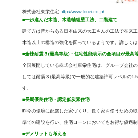
株式会社東栄住宅
http://www.touei.co.jp/
■一歩進んだ木造、木造軸組壁工法、二階建て
建て方は昔からある日本由来の大工さんの工法で在来工
木造以上の構造の強化を図っているようです。詳しくは
■全棟耐震３(最高等級)・住宅性能表示の全項目が最高
全国展開している株式会社東栄住宅は、グループ会社の
しては耐震３(最高等級)で一般的な建築許可レベルの1
す。
■長期優良住宅・認定低炭素住宅
昨今の環境に配慮した家づくり、長く家を使うための取
準での建設を行い、住宅ローンにおいてもお得な優遇制
■デメリットも考える