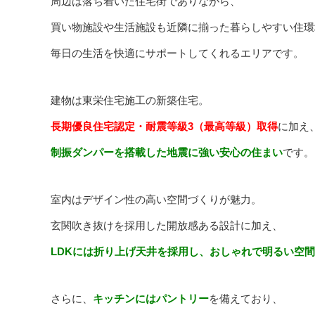
周辺は落ち着いた住宅街でありながら、
買い物施設や生活施設も近隣に揃った暮らしやすい住環
毎日の生活を快適にサポートしてくれるエリアです。
建物は東栄住宅施工の新築住宅。
長期優良住宅認定・耐震等級3（最高等級）取得
に加え
制振ダンパーを搭載した地震に強い安心の住まい
です。
室内はデザイン性の高い空間づくりが魅力。
玄関吹き抜けを採用した開放感ある設計に加え、
LDKには折り上げ天井を採用し、おしゃれで明るい空間
さらに、
キッチンにはパントリー
を備えており、