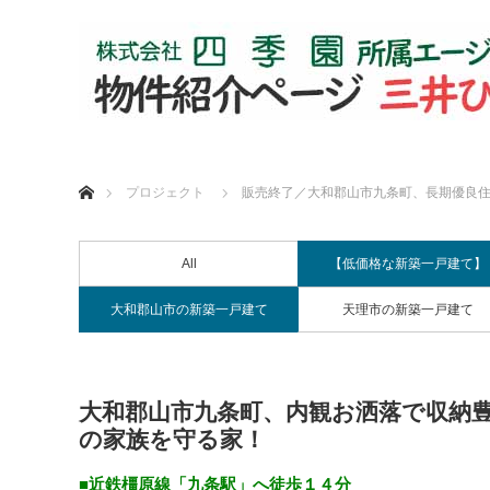
ホーム
プロジェクト
販売終了／大和郡山市九条町、長期優良住
All
【低価格な新築一戸建て】
大和郡山市の新築一戸建て
天理市の新築一戸建て
大和郡山市九条町、内観お洒落で収納豊
の家族を守る家！
■近鉄橿原線「九条駅」へ徒歩１４分