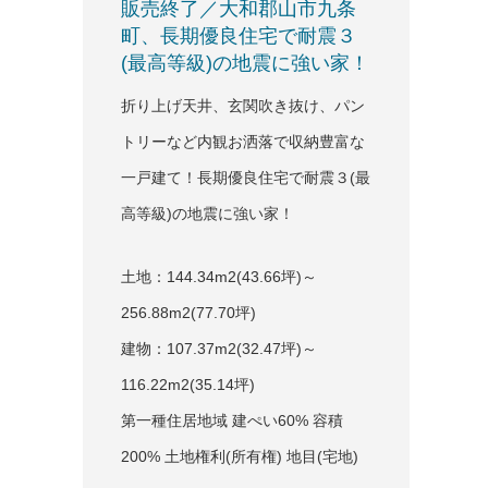
販売終了／大和郡山市九条
町、長期優良住宅で耐震３
(最高等級)の地震に強い家！
折り上げ天井、玄関吹き抜け、パン
トリーなど内観お洒落で収納豊富な
一戸建て！長期優良住宅で耐震３(最
高等級)の地震に強い家！
土地：144.34m
2
(43.66坪)～
256.88m
2
(77.70坪)
建物：107.37m
2
(32.47坪)～
116.22m
2
(35.14坪)
第一種住居地域 建ぺい60% 容積
200% 土地権利(所有権) 地目(宅地)