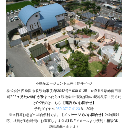
不動産エージェント三井！物件ペｰジ
株式会社 四季園 奈良県知事(7)第3042号〒630-0135 奈良県生駒市南田原
町393
▼見たい物件が決まったら▼
現地集合･現地解散の現地見学！見るだ
けOK予約はこちら
【電話でのお問合せ】
予約ダイヤル
050-3717-4123
8～20時
※当日等お急ぎの場合便利です。
【メッセージでのお問合せ】
24時間対
応、社員が勤務時間にお返事します公式LINEでメールより便利！相談OK、
資料請求出来ます！