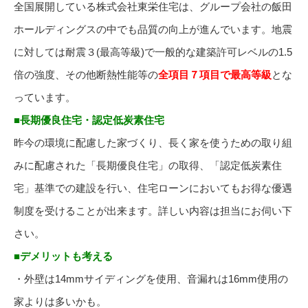
全国展開している株式会社東栄住宅は、グループ会社の飯田
ホールディングスの中でも品質の向上が進んでいます。地震
に対しては耐震３(最高等級)で一般的な建築許可レベルの1.5
倍の強度、その他断熱性能等の
全項目７項目で最高等級
とな
っています。
■長期優良住宅・認定低炭素住宅
昨今の環境に配慮した家づくり、長く家を使うための取り組
みに配慮された「長期優良住宅」の取得、「認定低炭素住
宅」基準での建設を行い、住宅ローンにおいてもお得な優遇
制度を受けることが出来ます。詳しい内容は担当にお伺い下
さい。
■デメリットも考える
・外壁は14mmサイディングを使用、音漏れは16mm使用の
家よりは多いかも。