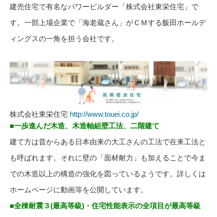
建売住宅で有名なパワービルダー「株式会社東栄住宅」で
す。一部上場企業で「海老蔵さん」がＣＭする飯田ホールデ
ィングスの一角を担う会社です。
株式会社東栄住宅
http://www.touei.co.jp/
■一歩進んだ木造、木造軸組壁工法、二階建て
建て方は昔からある日本由来の大工さんの工法で在来工法と
も呼ばれます。それに壁の「面材耐力」も加えることで今ま
での木造以上の構造の強化を図っているようです。詳しくは
ホームページに動画等を公開しています。
■全棟耐震３(最高等級)・住宅性能表示の全項目が最高等級