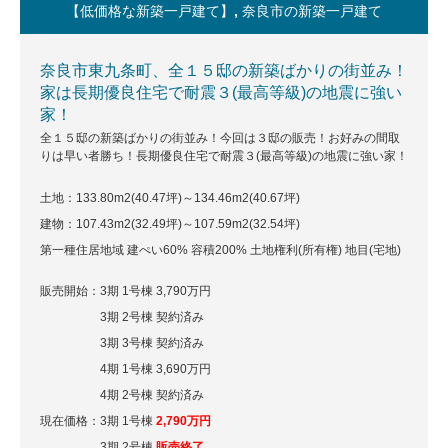
【低価格な新築一戸建て】
,
奈良市の新築一戸建て
奈良市東九条町、全１５邸の新築ばかりの街並み！
家は長期優良住宅で耐震３(最高等級)の地震に強い
家！
全１５邸の新築ばかりの街並み！今回は３邸の販売！お好みの間取
りは早い者勝ち！長期優良住宅で耐震３(最高等級)の地震に強い家！
土地：133.80m
2
(40.47坪)～134.46m
2
(40.67坪)
建物：107.43m
2
(32.49坪)～107.59m
2
(32.54坪)
第一種住居地域 建ぺい60% 容積200% 土地権利(所有権) 地目(宅地)
販売開始：3期 1号棟 3,790万円
3期 2号棟 契約済み
3期 3号棟 契約済み
4期 1号棟 3,690万円
4期 2号棟 契約済み
現在価格：3期 1号棟
2,790万円
3期 2号棟
販売終了