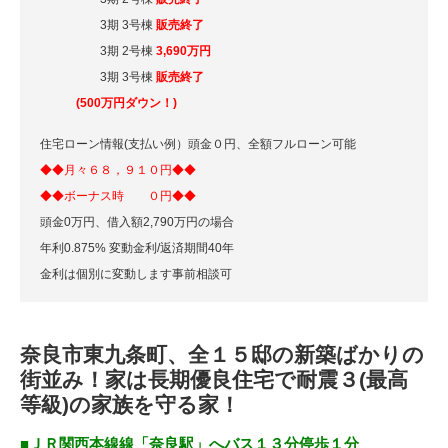
3期 3号棟
販売終了
3期 2号棟
3,690万円
3期 3号棟
販売終了
(500万円ダウン！)
住宅ローン情報(支払い例）頭金０円、全額フルローン可能
◆◆月々６８，９１０
円◆◆
◆◆ボーナス時 ０円◆◆
頭金0万円、借入額2,790万円の場合
年利0.875% 変動金利/返済期間40年
金利は個別に変動します事前相談可
奈良市東九条町、全１５邸の新築ばかりの
街並み！家は長期優良住宅で耐震３(最高
等級)の家族を守る家！
■ＪＲ関西本線線「奈良駅」へバス１３分停歩１分