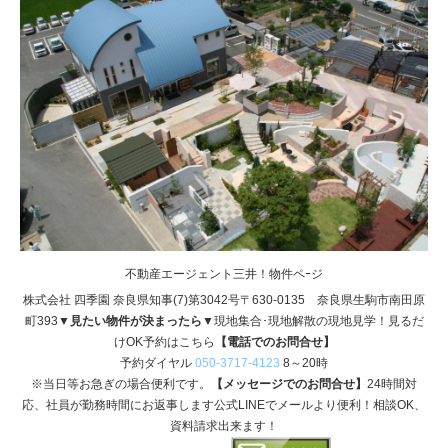
不動産エージェント三井！物件ペｰジ
株式会社 四季園 奈良県知事(7)第3042号〒630-0135 奈良県生駒市南田原
町393
▼見たい物件が決まったら▼
現地集合･現地解散の現地見学！見るだ
けOK予約はこちら
【電話でのお問合せ】
予約ダイヤル
050-3717-4123
8～20時
※当日等お急ぎの場合便利です。
【メッセージでのお問合せ】
24時間対
応、社員が勤務時間にお返事します公式LINEでメールより便利！相談OK、
資料請求出来ます！