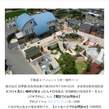
不動産エージェント三井！物件ペｰジ
株式会社 四季園 奈良県知事(7)第3042号〒630-0135 奈良県生駒市南田原
町393
▼見たい物件が決まったら▼
現地集合･現地解散の現地見学！見るだ
けOK予約はこちら
【電話でのお問合せ】
予約ダイヤル
050-3717-4123
8～20時
※当日等お急ぎの場合便利です。
【メッセージでのお問合せ】
24時間対