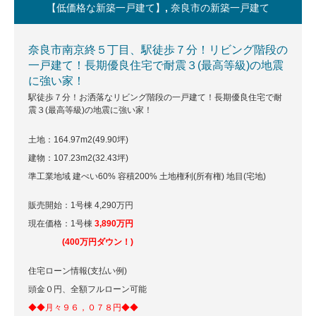
【低価格な新築一戸建て】
,
奈良市の新築一戸建て
奈良市南京終５丁目、駅徒歩７分！リビング階段の
一戸建て！長期優良住宅で耐震３(最高等級)の地震
に強い家！
駅徒歩７分！お洒落なリビング階段の一戸建て！長期優良住宅で耐
震３(最高等級)の地震に強い家！
土地：164.97m
2
(49.90坪)
建物：107.23m
2
(32.43坪)
準工業地域 建ぺい60% 容積200% 土地権利(所有権) 地目(宅地)
販売開始：1号棟 4,290万円
現在価格：1号棟
3,890
万円
(400万円ダウン！)
住宅ローン情報(支払い例)
頭金０円、全額フルローン可能
◆◆月々９６，０７８
円◆◆