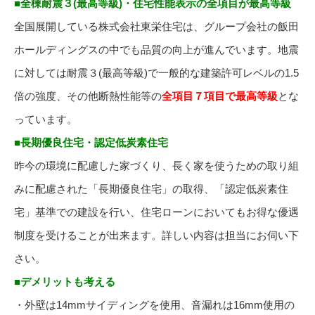
■全棟耐震３(最高等級)・住宅性能表示の全項目が最高等級
全国展開している株式会社東栄住宅は、グループ会社の飯田
ホールディングスの中でも品質の向上が進んでいます。地震
に対しては耐震３(最高等級)で一般的な建築許可レベルの1.5
倍の強度、その他断熱性能等の
全項目７項目で最高等級
とな
っています。
■長期優良住宅・認定低炭素住宅
昨今の環境に配慮した家づくり、長く家を使うための取り組
みに配慮された「長期優良住宅」の取得、「認定低炭素住
宅」基準での建設を行い、住宅ローンにおいてもお得な優遇
制度を受けることが出来ます。詳しい内容は担当にお伺い下
さい。
■デメリットも考える
・外壁は14mmサイディングを使用、音漏れは16mm使用の