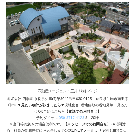
不動産エージェント三井！物件ペｰジ
株式会社 四季園 奈良県知事(7)第3042号〒630-0135 奈良県生駒市南田原
町393
▼見たい物件が決まったら▼
現地集合･現地解散の現地見学！見るだ
けOK予約はこちら
【電話でのお問合せ】
予約ダイヤル
050-3717-4123
8～20時
※当日等お急ぎの場合便利です。
【メッセージでのお問合せ】
24時間対
応、社員が勤務時間にお返事します公式LINEでメールより便利！相談OK、