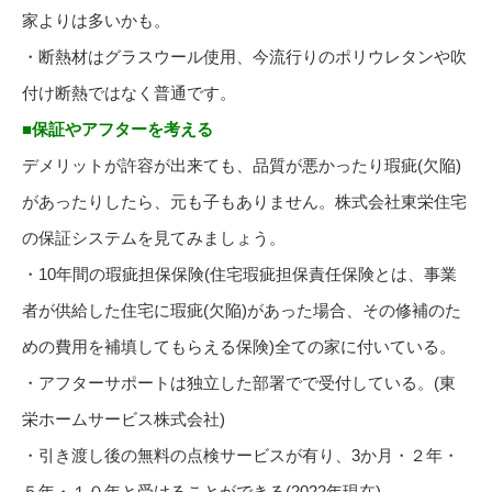
家よりは多いかも。
・断熱材はグラスウール使用、今流行りのポリウレタンや吹
付け断熱ではなく普通です。
■保証やアフターを考える
デメリットが許容が出来ても、品質が悪かったり瑕疵(欠陥)
があったりしたら、元も子もありません。株式会社東栄住宅
の保証システムを見てみましょう。
・10年間の瑕疵担保保険(住宅瑕疵担保責任保険とは、事業
者が供給した住宅に瑕疵(欠陥)があった場合、その修補のた
めの費用を補填してもらえる保険)全ての家に付いている。
・アフターサポートは独立した部署でで受付している。(東
栄ホームサービス株式会社)
・引き渡し後の無料の点検サービスが有り、3か月・２年・
５年・１０年と受けることができる(2022年現在)