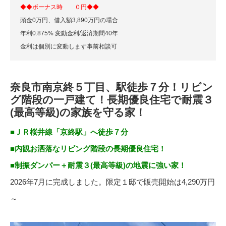
◆◆ボーナス時 ０円◆◆
頭金0万円、借入額3,890万円の場合
年利0.875% 変動金利/返済期間40年
金利は個別に変動します事前相談可
奈良市南京終５丁目、駅徒歩７分！リビン
グ階段の一戸建て！長期優良住宅で耐震３
(最高等級)の家族を守る家！
■ＪＲ桜井線「京終駅」へ徒歩７分
■内観お洒落なリビング階段の長期優良住宅！
■制振ダンパー＋耐震３(最高等級)の地震に強い家！
2026年7月に完成しました。限定１邸で販売開始は4,290万円
～