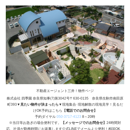
不動産エージェント三井！物件ペｰジ
株式会社 四季園 奈良県知事(7)第3042号〒630-0135 奈良県生駒市南田原
町393
▼見たい物件が決まったら▼
現地集合･現地解散の現地見学！見るだ
けOK予約はこちら
【電話でのお問合せ】
予約ダイヤル
050-3717-4123
8～20時
※当日等お急ぎの場合便利です。
【メッセージでのお問合せ】
24時間対
応、社員が勤務時間にお返事します公式LINEでメールより便利！相談OK、