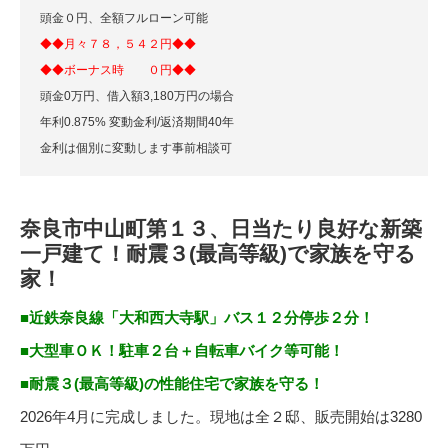
頭金０円、全額フルローン可能
◆◆月々７８，５４２
円◆◆
◆◆ボーナス時 ０円◆◆
頭金0万円、借入額3,180万円の場合
年利0.875% 変動金利/返済期間40年
金利は個別に変動します事前相談可
奈良市中山町第１３、日当たり良好な新築
一戸建て！耐震３(最高等級)で家族を守る
家！
■近鉄奈良線「大和西大寺駅」バス１２分停歩２分！
■大型車ＯＫ！駐車２台＋自転車バイク等可能！
■耐震３(最高等級)の性能住宅で家族を守る！
2026年4月に完成しました。現地は全２邸、販売開始は3280