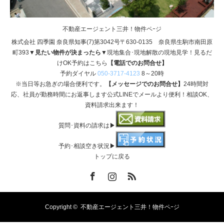
不動産エージェント三井！物件ペｰジ
株式会社 四季園 奈良県知事(7)第3042号〒630-0135 奈良県生駒市南田原
町393
▼見たい物件が決まったら▼
現地集合･現地解散の現地見学！見るだ
けOK予約はこちら
【電話でのお問合せ】
予約ダイヤル
050-3717-4123
8～20時
※当日等お急ぎの場合便利です。
【メッセージでのお問合せ】
24時間対
応、社員が勤務時間にお返事します公式LINEでメールより便利！相談OK、
資料請求出来ます！
質問･資料の請求は▶
予約･相談空き状況▶
トップに戻る
Facebook
Instagram
RSS
Copyright ©
不動産エージェント三井！物件ペｰジ