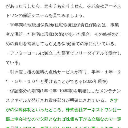
があったりしたら、元も子もありません。株式会社アーネス
トワンの保証システムを見てみましょう。
・10年間の瑕疵担保保険(住宅瑕疵担保責任保険とは、事業
者が供給した住宅に瑕疵(欠陥)があった場合、その修補のた
めの費用を補填してもらえる保険)全ての家に付いている。
・アフターコールは独立した部署でフリーダイアルで受付し
ている。
・引き渡し後の無料の点検サービスが有り、半年・１年・２
年・５年・１０年と受けることができる(2022年現在)
・保証部分の期間(1年･2年･10年等)を明確にしたメンテナン
スファイルが発行され責任部分が明確にされている。
さす
がの保障体制といったところ、株式会社アーネストワンは一
部上場会社なので欠陥となれば株価も下がる立場なので一定