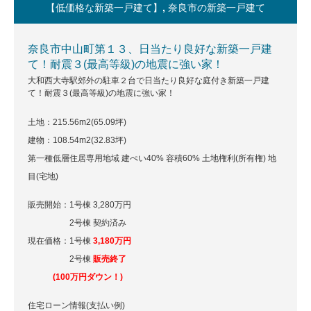
【低価格な新築一戸建て】
,
奈良市の新築一戸建て
奈良市中山町第１３、日当たり良好な新築一戸建
て！耐震３(最高等級)の地震に強い家！
大和西大寺駅郊外の駐車２台で日当たり良好な庭付き新築一戸建
て！耐震３(最高等級)の地震に強い家！
土地：215.56m
2
(65.09坪)
建物：108.54m
2
(32.83坪)
第一種低層住居専用地域 建ぺい40% 容積60% 土地権利(所有権) 地
目(宅地)
販売開始：1号棟 3,280万円
2号棟 契約済み
現在価格：1号棟
3,180万円
2号棟
販売終了
(100万円ダウン！)
住宅ローン情報(支払い例)