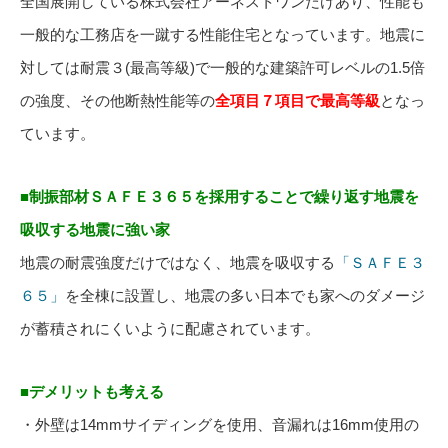
全国展開している株式会社アーネストワンだけあり、性能も
一般的な工務店を一蹴する性能住宅となっています。地震に
対しては耐震３(最高等級)で一般的な建築許可レベルの1.5倍
の強度、その他断熱性能等の
全項目７項目で最高等級
となっ
ています。
■制振部材ＳＡＦＥ３６５を採用することで繰り返す地震を
吸収する地震に強い家
地震の耐震強度だけではなく、地震を吸収する
「ＳＡＦＥ３
６５」
を全棟に設置し、地震の多い日本でも家へのダメージ
が蓄積されにくいように配慮されています。
■デメリットも考える
・外壁は14mmサイディングを使用、音漏れは16mm使用の