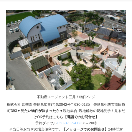
不動産エージェント三井！物件ペｰジ
株式会社 四季園 奈良県知事(7)第3042号〒630-0135 奈良県生駒市南田原
町393
▼見たい物件が決まったら▼
現地集合･現地解散の現地見学！見るだ
けOK予約はこちら
【電話でのお問合せ】
予約ダイヤル
050-3717-4123
8～20時
※当日等お急ぎの場合便利です。
【メッセージでのお問合せ】
24時間対