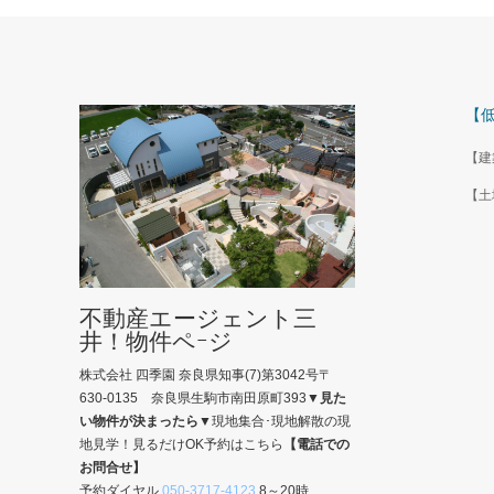
【
【建
【土
不動産エージェント三
井！物件ペｰジ
株式会社 四季園 奈良県知事(7)第3042号〒
630-0135 奈良県生駒市南田原町393
▼見た
い物件が決まったら▼
現地集合･現地解散の現
地見学！見るだけOK予約はこちら
【電話での
お問合せ】
予約ダイヤル
050-3717-4123
8～20時