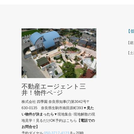
【
【建
【土
不動産エージェント三
井！物件ペｰジ
株式会社 四季園 奈良県知事(7)第3042号〒
630-0135 奈良県生駒市南田原町393
▼見た
い物件が決まったら▼
現地集合･現地解散の現
地見学！見るだけOK予約はこちら
【電話での
お問合せ】
予約ダイヤル
050-3717-4123
8～20時