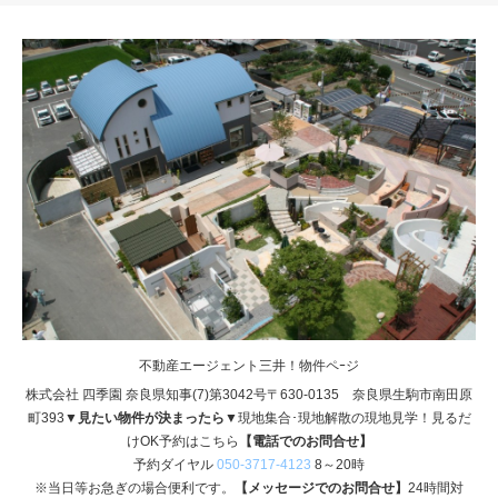
不動産エージェント三井！物件ペｰジ
株式会社 四季園 奈良県知事(7)第3042号〒630-0135 奈良県生駒市南田原
町393
▼見たい物件が決まったら▼
現地集合･現地解散の現地見学！見るだ
けOK予約はこちら
【電話でのお問合せ】
予約ダイヤル
050-3717-4123
8～20時
※当日等お急ぎの場合便利です。
【メッセージでのお問合せ】
24時間対