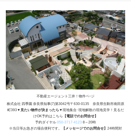
不動産エージェント三井！物件ペｰジ
株式会社 四季園 奈良県知事(7)第3042号〒630-0135 奈良県生駒市南田原
町393
▼見たい物件が決まったら▼
現地集合･現地解散の現地見学！見るだ
けOK予約はこちら
【電話でのお問合せ】
予約ダイヤル
050-3717-4123
8～20時
※当日等お急ぎの場合便利です。
【メッセージでのお問合せ】
24時間対