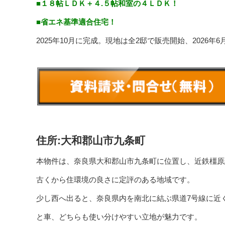
■１８帖ＬＤＫ＋４.５帖和室の４ＬＤＫ！
■省エネ基準適合住宅！
2025年10月に完成。現地は全2邸で販売開始、2026年
住所:大和郡山市九条町
本物件は、
奈良県大和郡山市九条町
に位置し、
近鉄橿原
古くから住環境の良さに定評のある地域です。
少し西へ出ると、奈良県内を南北に結ぶ県道7号線に近
と車、どちらも使い分けやすい立地が魅力です。