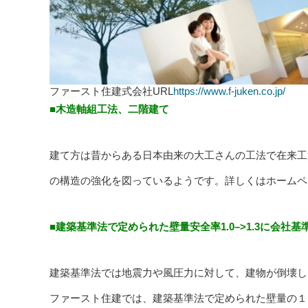
ファースト住建式会社URL
https://www.f-juken.co.jp/
■木造軸組工法、二階建て
建て方は昔からある日本由来の大工さんの工法で在来工
の構造の強化を図っているようです。詳しくはホームペ
■建築基準法で定められた壁量安全率1.0–>1.3に会社
建築基準法では地震力や風圧力に対して、建物が倒壊し
ファースト住建では、建築基準法で定められた壁量の１