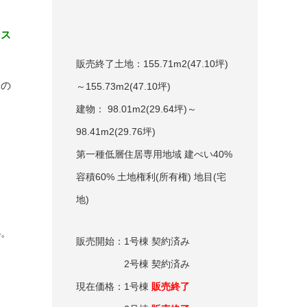
ンス
販売終了土地：155.71m
2
(47.10坪)
際の
～155.73m
2
(47.10坪)
建物： 98.01m
2
(29.64坪)～
98.41m
2
(29.76坪)
第一種低層住居専用地域 建ぺい40%
容積60% 土地権利(所有権) 地目(宅
地)
い
。
販売開始：1号棟 契約済み
2号棟 契約済み
現在価格：1号棟
販売終了