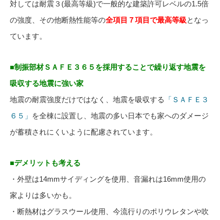
対しては耐震３(最高等級)で一般的な建築許可レベルの1.5倍
の強度、その他断熱性能等の
全項目７項目で最高等級
となっ
ています。
■制振部材ＳＡＦＥ３６５を採用することで繰り返す地震を
吸収する地震に強い家
地震の耐震強度だけではなく、地震を吸収する
「ＳＡＦＥ３
６５」
を全棟に設置し、地震の多い日本でも家へのダメージ
が蓄積されにくいように配慮されています。
■デメリットも考える
・外壁は14mmサイディングを使用、音漏れは16mm使用の
家よりは多いかも。
・断熱材はグラスウール使用、今流行りのポリウレタンや吹