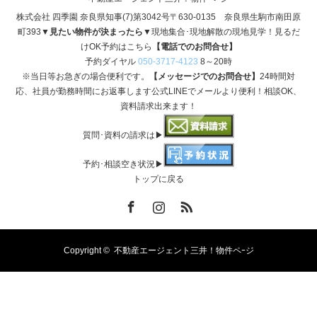
株式会社 四季園 奈良県知事(7)第3042号〒630-0135 奈良県生駒市南田原
町393
▼見たい物件が決まったら▼
現地集合･現地解散の現地見学！見るだ
けOK予約はこちら
【電話でのお問合せ】
予約ダイヤル
050-3717-4123
8～20時
※当日等お急ぎの場合便利です。
【メッセージでのお問合せ】
24時間対
応、社員が勤務時間にお返事します公式LINEでメールより便利！相談OK、
資料請求出来ます！
質問･資料の請求は▶
予約･相談空き状況▶
トップに戻る
Facebook
Instagram
RSS
Copyright ©
不動産エージェント三井！物件ペｰジ