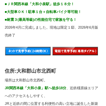
■ＪＲ関西本線「大和小泉駅」徒歩１８分！
■大型車ＯＫ！駐車１台＋自転車バイク等可能！
■耐震３(最高等級)の性能住宅で家族を守る！
2026年4月に完成しました。現地は限定１邸、2026年6月販
売終了
住所:大和郡山市北西町
場所は大和郡山市北西町。
JR関西本線「大和小泉」駅へ徒歩18分
、近鉄橿原線エリア
へのアクセスもしやすく、
JRと近鉄の間に位置する利便性の高い立地に誕生した新築