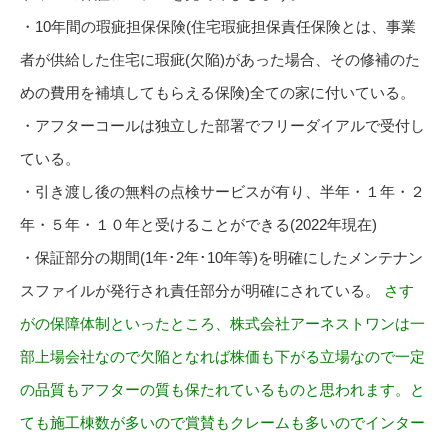
・10年間の瑕疵担保保険(住宅瑕疵担保責任保険とは、事業
者が供給した住宅に瑕疵(欠陥)があった場合、その修補のた
めの費用を補填してもらえる保険)全ての家に付いている。
・アフターコールは独立した部署でフリーダイアルで受付し
ている。
・引き渡し後の無料の点検サービスが有り、半年・１年・２
年・５年・１０年と受けることができる(2022年現在)
・保証部分の期間(1年･2年･10年等)を明確にしたメンテナン
スファイルが発行され責任部分が明確にされている。
さす
がの保障体制といったところ、株式会社アーネストワンは一
部上場会社なので欠陥となれば株価も下がる立場なので一定
の品質もアフターの質も保たれているものと思われます。と
ても施工棟数が多いので賞賛もクレームも多いのでインター