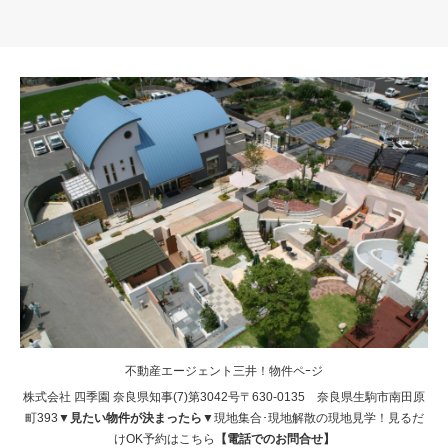
不動産エージェント三井！物件ペｰジ
株式会社 四季園 奈良県知事(7)第3042号〒630-0135 奈良県生駒市南田原
町393
▼見たい物件が決まったら▼
現地集合･現地解散の現地見学！見るだ
けOK予約はこちら
【電話でのお問合せ】