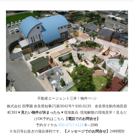
不動産エージェント三井！物件ペｰジ
株式会社 四季園 奈良県知事(7)第3042号〒630-0135 奈良県生駒市南田原
町393
▼見たい物件が決まったら▼
現地集合･現地解散の現地見学！見るだ
けOK予約はこちら
【電話でのお問合せ】
予約ダイヤル
050-3717-4123
8～20時
※当日等お急ぎの場合便利です。
【メッセージでのお問合せ】
24時間対