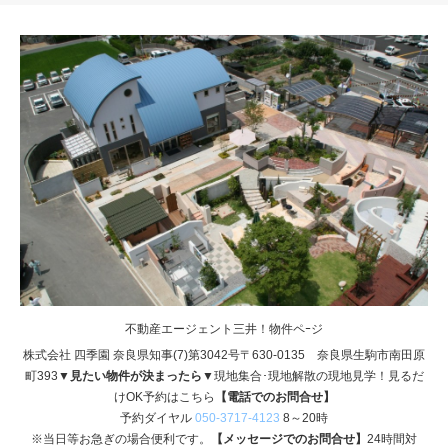
不動産エージェント三井！物件ペｰジ
株式会社 四季園 奈良県知事(7)第3042号〒630-0135 奈良県生駒市南田原
町393
▼見たい物件が決まったら▼
現地集合･現地解散の現地見学！見るだ
けOK予約はこちら
【電話でのお問合せ】
予約ダイヤル
050-3717-4123
8～20時
※当日等お急ぎの場合便利です。
【メッセージでのお問合せ】
24時間対