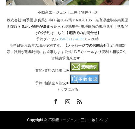
不動産エージェント三井！物件ペｰジ
株式会社 四季園 奈良県知事(7)第3042号〒630-0135 奈良県生駒市南田原
町393
▼見たい物件が決まったら▼
現地集合･現地解散の現地見学！見るだ
けOK予約はこちら
【電話でのお問合せ】
予約ダイヤル
050-3717-4123
8～20時
※当日等お急ぎの場合便利です。
【メッセージでのお問合せ】
24時間対
応、社員が勤務時間にお返事します公式LINEでメールより便利！相談OK、
資料請求出来ます！
質問･資料の請求は▶
予約･相談空き状況▶
トップに戻る
Facebook
Instagram
RSS
Copyright ©
不動産エージェント三井！物件ペｰジ