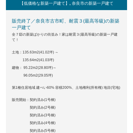
【低価格な新築一戸建て】
,
奈良市の新築一戸建て
販売終了／奈良市古市町、耐震３(最高等級)の新築
一戸建て
全７邸の新築ばかりの街並み！家は耐震３(最高等級)の新築一戸建
て！
土地：135.63m
2
(41.02坪) ～
135.64m
2
(41.03坪)
建物： 95.22m
2
(28.80坪)～
96.05m
2
(29.05坪)
第1種住居地域 建ぺい60% 容積200%、土地権利(所有権) 地目(宅地)
販売開始：契約済み(1号棟)
契約済み(2号棟)
契約済み(3号棟)
契約済み(4号棟)
契約済み(5号棟)