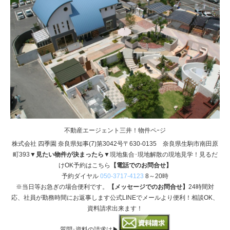
不動産エージェント三井！物件ペｰジ
株式会社 四季園 奈良県知事(7)第3042号〒630-0135 奈良県生駒市南田原
町393
▼見たい物件が決まったら▼
現地集合･現地解散の現地見学！見るだ
けOK予約はこちら
【電話でのお問合せ】
予約ダイヤル
050-3717-4123
8～20時
※当日等お急ぎの場合便利です。
【メッセージでのお問合せ】
24時間対
応、社員が勤務時間にお返事します公式LINEでメールより便利！相談OK、
資料請求出来ます！
質問･資料の請求は▶