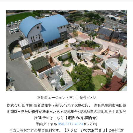
不動産エージェント三井！物件ペｰジ
株式会社 四季園 奈良県知事(7)第3042号〒630-0135 奈良県生駒市南田原
町393
▼見たい物件が決まったら▼
現地集合･現地解散の現地見学！見るだ
けOK予約はこちら
【電話でのお問合せ】
予約ダイヤル
050-3717-4123
8～20時
※当日等お急ぎの場合便利です。
【メッセージでのお問合せ】
24時間対