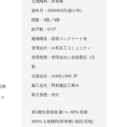
土地権利：所有権
築年月：2006年8月(築17年)
階数：3階／9階
総戸数：67戸
建物構造：鉄筋コンクリート造
管理会社：㈱長谷工コミュニティ
管理形態：管理会社に全部委託（日
勤
分譲会社：㈱WILLING JP
施工会社：野村建設工業㈱
西側
取引形態：仲介
ショ
第1種住居地域 建ぺい80% 容積
300% 土地権利(所有権) 地目(宅地)