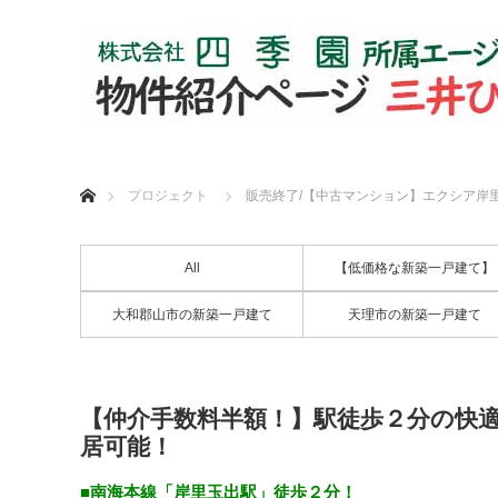
ホーム
プロジェクト
販売終了/【中古マンション】エクシア岸
All
【低価格な新築一戸建て】
大和郡山市の新築一戸建て
天理市の新築一戸建て
【仲介手数料半額！】駅徒歩２分の快
居可能！
■南海本線「岸里玉出駅」徒歩２分！