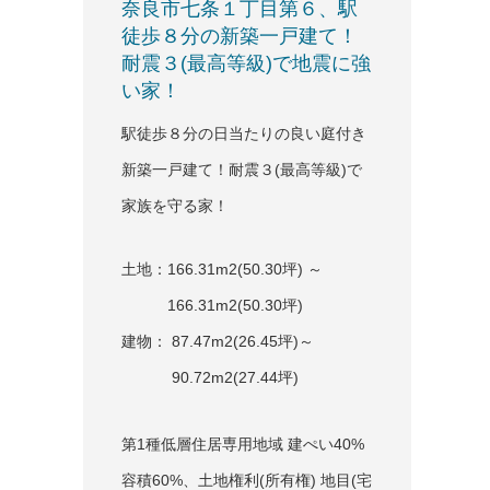
奈良市七条１丁目第６、駅
徒歩８分の新築一戸建て！
耐震３(最高等級)で地震に強
い家！
駅徒歩８分の日当たりの良い庭付き
新築一戸建て！耐震３(最高等級)で
家族を守る家！
土地：166.31m
2
(50.30坪) ～
166.31m
2
(50.30坪)
建物： 87.47m
2
(26.45坪)～
90.72m
2
(27.44坪)
第1種低層住居専用地域 建ぺい40%
容積60%、土地権利(所有権) 地目(宅