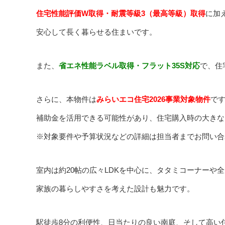
住宅性能評価W取得・耐震等級3（最高等級）取得
に加え
安心して長く暮らせる住まいです。
また、
省エネ性能ラベル取得・フラット35S対応
で、住
さらに、本物件は
みらいエコ住宅2026事業対象物件
で
補助金を活用できる可能性があり、住宅購入時の大きな
※対象要件や予算状況などの詳細は担当者までお問い合
室内は約20帖の広々LDKを中心に、タタミコーナーや
家族の暮らしやすさを考えた設計も魅力です。
駅徒歩8分の利便性、日当たりの良い南庭、そして高い