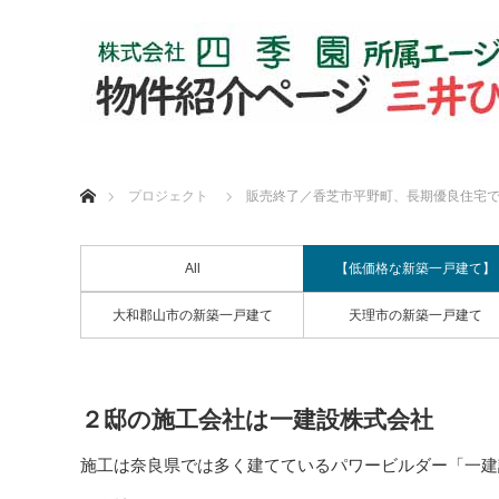
ホーム
プロジェクト
販売終了／香芝市平野町、長期優良住宅で
All
【低価格な新築一戸建て】
大和郡山市の新築一戸建て
天理市の新築一戸建て
２邸の施工会社は一建設株式会社
施工は奈良県では多く建てているパワービルダー「一建