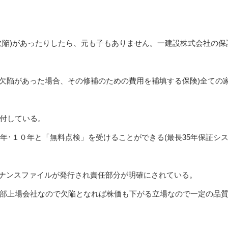
欠陥)があったりしたら、元も子もありません。一建設株式会社の保
･欠陥があった場合、その修補のための費用を補填する保険)全ての
付している。
年･１０年と「無料点検」を受けることができる(最長35年保証シ
ンテナンスファイルが発行され責任部分が明確にされている。
部上場会社なので欠陥となれば株価も下がる立場なので一定の品