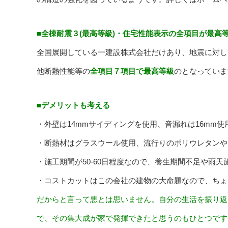
■全棟耐震３(最高等級)・住宅性能表示の全項目が最高
全国展開している一建設株式会社だけあり、地震に対して
他断熱性能等の
全項目７項目で最高等級
のとなっていま
■デメリットも考える
・外壁は14mmサイディングを使用、音漏れは16mm
・断熱材はグラスウール使用、流行りのポリウレタンや
・施工期間が50-60日程度なので、養生期間不足や雨
・コストカットはこの会社の建物の大命題なので、ちょ
だからと言って悪とは思いません。自分の生活を振り返
で、その集大成が家で発揮できたと思うのもひとつです