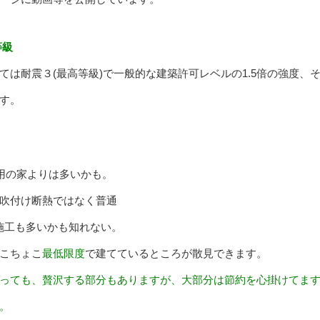
等級
は耐震３(最高等級)で一般的な建築許可レベルの1.5倍の強度、
す。
使用の家よりは多いかも。
吹付け断熱ではなく普通
天施工も多いかも知れない。
こちょこ
最低限度
で建てているところが散見できます。
っても、贅沢する部分もありますが、大部分は節約を心掛けてま
。