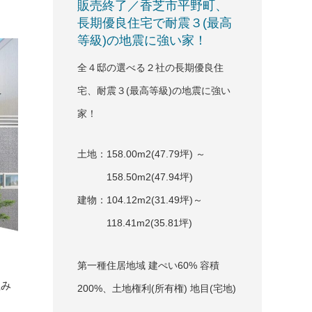
販売終了／香芝市平野町、
長期優良住宅で耐震３(最高
等級)の地震に強い家！
全４邸の選べる２社の長期優良住
宅、耐震３(最高等級)の地震に強い
家！
土地：158.00m
2
(47.79坪) ～
158.50m
2
(47.94坪)
建物：104.12m
2
(31.49坪)～
118.41m
2
(35.81坪)
第一種住居地域 建ぺい60% 容積
組み
200%、土地権利(所有権) 地目(宅地)