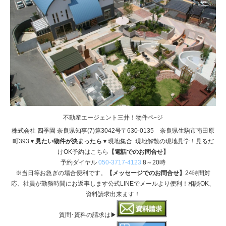
不動産エージェント三井！物件ペｰジ
株式会社 四季園 奈良県知事(7)第3042号〒630-0135 奈良県生駒市南田原
町393
▼見たい物件が決まったら▼
現地集合･現地解散の現地見学！見るだ
けOK予約はこちら
【電話でのお問合せ】
予約ダイヤル
050-3717-4123
8～20時
※当日等お急ぎの場合便利です。
【メッセージでのお問合せ】
24時間対
応、社員が勤務時間にお返事します公式LINEでメールより便利！相談OK、
資料請求出来ます！
質問･資料の請求は▶