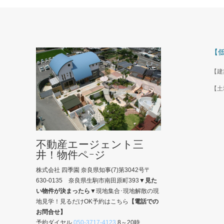
【
【建
【土
不動産エージェント三
井！物件ペｰジ
株式会社 四季園 奈良県知事(7)第3042号〒
630-0135 奈良県生駒市南田原町393
▼見た
い物件が決まったら▼
現地集合･現地解散の現
地見学！見るだけOK予約はこちら
【電話での
お問合せ】
予約ダイヤル
050-3717-4123
8～20時