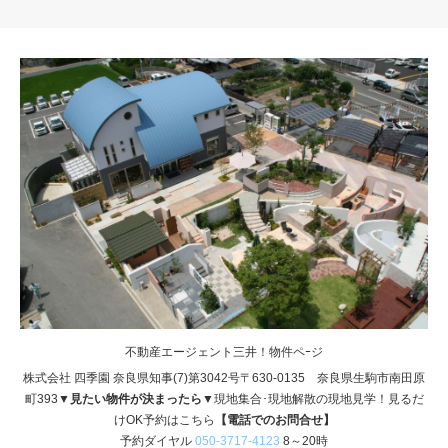
不動産エージェント三井！物件ペｰジ
株式会社 四季園 奈良県知事(7)第3042号〒630-0135 奈良県生駒市南田原
町393
▼見たい物件が決まったら▼
現地集合･現地解散の現地見学！見るだ
けOK予約はこちら
【電話でのお問合せ】
予約ダイヤル
050-3717-4123
8～20時