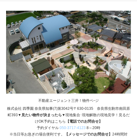
不動産エージェント三井！物件ペｰジ
株式会社 四季園 奈良県知事(7)第3042号〒630-0135 奈良県生駒市南田原
町393
▼見たい物件が決まったら▼
現地集合･現地解散の現地見学！見るだ
けOK予約はこちら
【電話でのお問合せ】
予約ダイヤル
050-3717-4123
8～20時
※当日等お急ぎの場合便利です。
【メッセージでのお問合せ】
24時間対