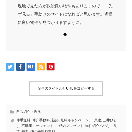
現地で見た方が数段良い物件もありますので、「先
ず見る」手助けのサイトになればと思います。皆様
に良い物件が見つかりますように。
Web site
記事のタイトルとURLをコピーする
自己紹介・近況
仲手無料
,
仲介手数料
,
新築
,
無料キャンペーン
,
一戸建
,
三井ひと
し
,
不動産エージェント
,
ご成約プレゼント
,
物件紹介ペｰジ
,
ご見
学
,
特典
,
仲介手数料無料