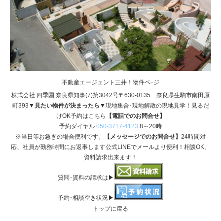
不動産エージェント三井！物件ペｰジ
株式会社 四季園 奈良県知事(7)第3042号〒630-0135 奈良県生駒市南田原
町393
▼見たい物件が決まったら▼
現地集合･現地解散の現地見学！見るだ
けOK予約はこちら
【電話でのお問合せ】
予約ダイヤル
050-3717-4123
8～20時
※当日等お急ぎの場合便利です。
【メッセージでのお問合せ】
24時間対
応、社員が勤務時間にお返事します公式LINEでメールより便利！相談OK、
資料請求出来ます！
質問･資料の請求は▶
予約･相談空き状況▶
トップに戻る