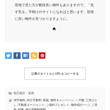
現地で見た方が数段良い物件もありますので、「先
ず見る」手助けのサイトになればと思います。皆様
に良い物件が見つかりますように。
Web site
記事のタイトルとURLをコピーする
自己紹介・近況
仲手無料
,
仲介手数料
,
新築
,
無料キャンペーン
,
一戸建
,
三井ひと
し
,
不動産エージェント
,
ご成約プレゼント
,
物件紹介ペｰジ
,
ご見
学
,
特典
,
仲介手数料無料