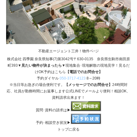
不動産エージェント三井！物件ペｰジ
株式会社 四季園 奈良県知事(7)第3042号〒630-0135 奈良県生駒市南田原
町393
▼見たい物件が決まったら▼
現地集合･現地解散の現地見学！見るだ
けOK予約はこちら
【電話でのお問合せ】
予約ダイヤル
050-3717-4123
8～20時
※当日等お急ぎの場合便利です。
【メッセージでのお問合せ】
24時間対
応、社員が勤務時間にお返事します公式LINEでメールより便利！相談OK、
資料請求出来ます！
質問･資料の請求は▶
予約･相談空き状況▶
トップに戻る