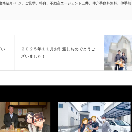
物件紹介ペｰジ、ご見学、特典、不動産エージェント三井、仲介手数料無料、仲手無
ざい
２０２５年１１月お引渡しおめでとうご
ざいました！