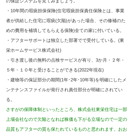
の保証システムを見てみましょう。
・10年間の瑕疵担保保険(住宅瑕疵担保責任保険とは、事業
者が供給した住宅に瑕疵(欠陥)があった場合、その修補のた
めの費用を補填してもらえる保険)全ての家に付いている。
・アフターサポートは独立した部署でで受付している。(東
栄ホームサービス株式会社)
・引き渡し後の無料の点検サービスが有り、3か月・２年・
５年・１０年と受けることができる(2022年現在)
・建物等の保証部分の期間(1年･2年･10年等)を明確にしたメ
ンテナンスファイルが発行され責任部分が明確にされてい
る。
さすがの保障体制といったところ、株式会社東栄住宅は一部
上場会社なので欠陥となれば株価も下がる立場なので一定の
品質もアフターの質も保たれているものと思われます。おお