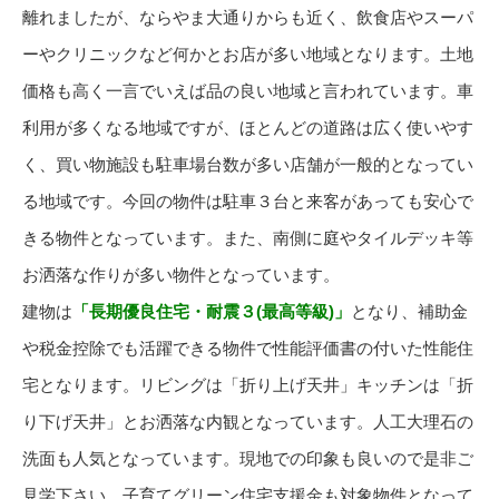
離れましたが、ならやま大通りからも近く、飲食店やスーパ
ーやクリニックなど何かとお店が多い地域となります。土地
価格も高く一言でいえば品の良い地域と言われています。車
利用が多くなる地域ですが、ほとんどの道路は広く使いやす
く、買い物施設も駐車場台数が多い店舗が一般的となってい
る地域です。今回の物件は駐車３台と来客があっても安心で
きる物件となっています。また、南側に庭やタイルデッキ等
お洒落な作りが多い物件となっています。
建物は
「長期優良住宅・耐震３(最高等級)」
となり、補助金
や税金控除でも活躍できる物件で性能評価書の付いた性能住
宅となります。リビングは「折り上げ天井」キッチンは「折
り下げ天井」とお洒落な内観となっています。人工大理石の
洗面も人気となっています。現地での印象も良いので是非ご
見学下さい。子育てグリーン住宅支援金も対象物件となって