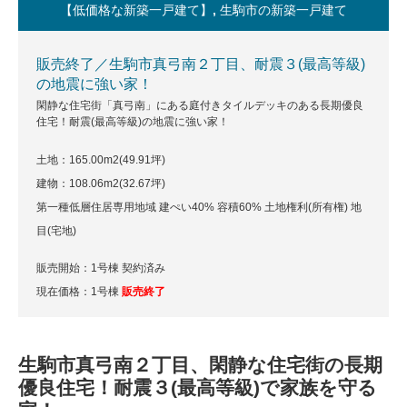
【低価格な新築一戸建て】
,
生駒市の新築一戸建て
販売終了／生駒市真弓南２丁目、耐震３(最高等級)
の地震に強い家！
閑静な住宅街「真弓南」にある庭付きタイルデッキのある長期優良
住宅！耐震(最高等級)の地震に強い家！
土地：165.00m
2
(49.91坪)
建物：108.06m
2
(32.67坪)
第一種低層住居専用地域 建ぺい40% 容積60% 土地権利(所有権) 地
目(宅地)
販売開始：1号棟 契約済み
現在価格：1号棟
販売終了
生駒市真弓南２丁目、閑静な住宅街の長期
優良住宅！耐震３(最高等級)で家族を守る