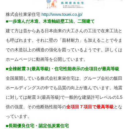
株式会社東栄住宅
http://www.touei.co.jp/
■一歩進んだ木造、木造軸組壁工法、二階建て
建て方は昔からある日本由来の大工さんの工法で在来工法と
も呼ばれます。それに壁の「面材耐力」も加えることで今ま
での木造以上の構造の強化を図っているようです。詳しくは
ホームページに動画等を公開しています。
■全棟耐震３(最高等級)・住宅性能表示の全項目が最高等級
全国展開している株式会社東栄住宅は、グループ会社の飯田
ホールディングスの中でも品質の向上が進んでいます。地震
に対しては耐震３(最高等級)で一般的な建築許可レベルの1.5
倍の強度、その他断熱性能等の
全項目７項目で最高等級
とな
っています。
■長期優良住宅・認定低炭素住宅