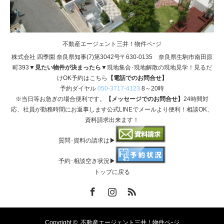
不動産エージェント三井！物件ペｰジ
株式会社 四季園 奈良県知事(7)第3042号〒630-0135 奈良県生駒市南田原
町393
▼見たい物件が決まったら▼
現地集合･現地解散の現地見学！見るだ
けOK予約はこちら
【電話でのお問合せ】
予約ダイヤル
050-3717-4123
8～20時
※当日等お急ぎの場合便利です。
【メッセージでのお問合せ】
24時間対
応、社員が勤務時間にお返事します公式LINEでメールより便利！相談OK、
資料請求出来ます！
質問･資料の請求は▶
予約･相談空き状況▶
トップに戻る
Facebook
Instagram
RSS
Copyright ©
不動産エージェント三井！物件ペｰジ