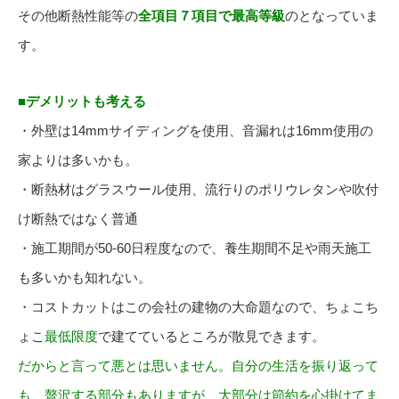
その他断熱性能等の
全項目７項目で最高等級
のとなっていま
す。
■デメリットも考える
・外壁は14mmサイディングを使用、音漏れは16mm使用の
家よりは多いかも。
・断熱材はグラスウール使用、流行りのポリウレタンや吹付
け断熱ではなく普通
・施工期間が50-60日程度なので、養生期間不足や雨天施工
も多いかも知れない。
・コストカットはこの会社の建物の大命題なので、ちょこち
ょこ
最低限度
で建てているところが散見できます。
だからと言って悪とは思いません。自分の生活を振り返って
も、贅沢する部分もありますが、大部分は節約を心掛けてま