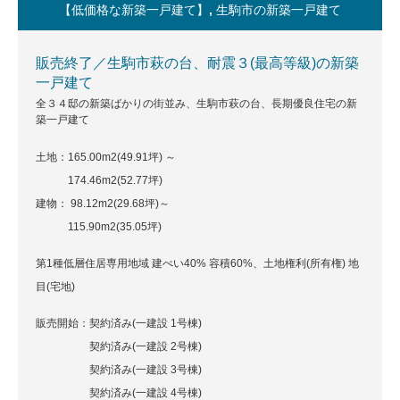
【低価格な新築一戸建て】
,
生駒市の新築一戸建て
販売終了／生駒市萩の台、耐震３(最高等級)の新築
一戸建て
全３４邸の新築ばかりの街並み、生駒市萩の台、長期優良住宅の新
築一戸建て
土地：165.00m
2
(49.91坪) ～
174.46m
2
(52.77坪)
建物： 98.12m
2
(29.68坪)～
115.90m
2
(35.05坪)
第1種低層住居専用地域 建ぺい40% 容積60%、土地権利(所有権) 地
目(宅地)
販売開始：契約済み(一建設 1号棟)
契約済み(一建設 2号棟)
契約済み(一建設 3号棟)
契約済み(一建設 4号棟)