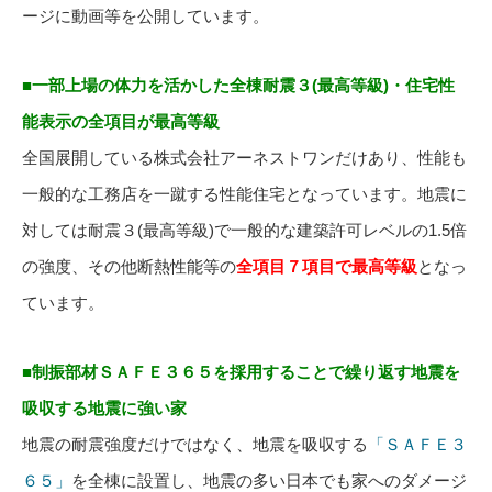
ージに動画等を公開しています。
■一部上場の体力を活かした全棟耐震３(最高等級)・住宅性
能表示の全項目が最高等級
全国展開している株式会社アーネストワンだけあり、性能も
一般的な工務店を一蹴する性能住宅となっています。地震に
対しては耐震３(最高等級)で一般的な建築許可レベルの1.5倍
の強度、その他断熱性能等の
全項目７項目で最高等級
となっ
ています。
■制振部材ＳＡＦＥ３６５を採用することで繰り返す地震を
吸収する地震に強い家
地震の耐震強度だけではなく、地震を吸収する
「ＳＡＦＥ３
６５」
を全棟に設置し、地震の多い日本でも家へのダメージ