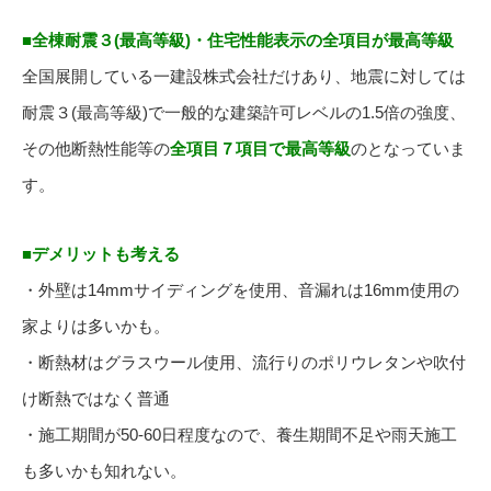
■全棟耐震３(最高等級)・住宅性能表示の全項目が最高等級
全国展開している一建設株式会社だけあり、地震に対しては
耐震３(最高等級)で一般的な建築許可レベルの1.5倍の強度、
その他断熱性能等の
全項目７項目で最高等級
のとなっていま
す。
■デメリットも考える
・外壁は14mmサイディングを使用、音漏れは16mm使用の
家よりは多いかも。
・断熱材はグラスウール使用、流行りのポリウレタンや吹付
け断熱ではなく普通
・施工期間が50-60日程度なので、養生期間不足や雨天施工
も多いかも知れない。