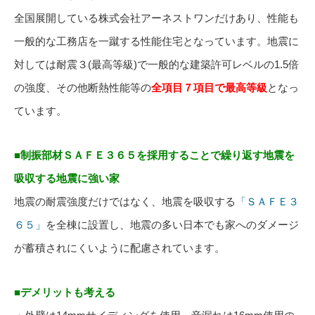
全国展開している株式会社アーネストワンだけあり、性能も
一般的な工務店を一蹴する性能住宅となっています。地震に
対しては耐震３(最高等級)で一般的な建築許可レベルの1.5倍
の強度、その他断熱性能等の
全項目７項目で最高等級
となっ
ています。
■制振部材ＳＡＦＥ３６５を採用することで繰り返す地震を
吸収する地震に強い家
地震の耐震強度だけではなく、地震を吸収する
「ＳＡＦＥ３
６５」
を全棟に設置し、地震の多い日本でも家へのダメージ
が蓄積されにくいように配慮されています。
■デメリットも考える