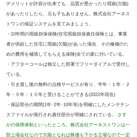
デメリットが許容が出来ても、品質が悪かったり瑕疵(欠陥)
があったりしたら、元も子もありません。株式会社アーネス
トワンの保証システムを見てみましょう。
・10年間の瑕疵担保保険(住宅瑕疵担保責任保険とは、事業
者が供給した住宅に瑕疵(欠陥)があった場合、その修補のた
めの費用を補填してもらえる保険)全ての家に付いている。
・アフターコールは独立した部署でフリーダイアルで受付し
ている。
・引き渡し後の無料の点検サービスが有り、半年・１年・２
年・５年・１０年と受けることができる(2022年現在)
・保証部分の期間(1年･2年･10年等)を明確にしたメンテナン
スファイルが発行され責任部分が明確にされている。
さす
がの保障体制といったところ、株式会社アーネストワンは一
部上場会社なので欠陥となれば株価も下がる立場なので一定