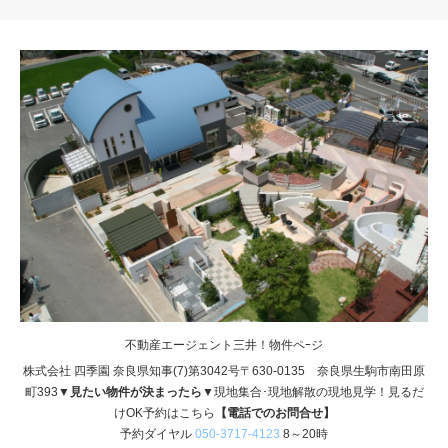
不動産エージェント三井！物件ペｰジ
株式会社 四季園 奈良県知事(7)第3042号〒630-0135 奈良県生駒市南田原
町393
▼見たい物件が決まったら▼
現地集合･現地解散の現地見学！見るだ
けOK予約はこちら
【電話でのお問合せ】
予約ダイヤル
050-3717-4123
8～20時