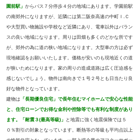
園前駅」
からバス７分停歩４分の地域にあります。学園前駅
の南郊外になりますが、近隣には第二阪奈高速の中町Ｉ.Ｃ
や大型買い物施設や学校など近隣にあり、電車以外はバラン
スの良い地域になります。周りは田畑も多くのどかな所です
が、郊外の為に道の狭い地域になります。大型車の方は必ず
現地確認をお願いいたします。価格が安いのも現地近くの道
が狭いためになります。家の周りの造成道路は広く圧迫感を
感じないでしょう。物件は南向きで１号２号とも日当たり良
好な物件となっています。
建物は
「長期優良住宅」で長年住むマイホームで安心な性能
と、住宅ローンでお得な金利や控除等でも有利な制度があり
ます。「耐震３(最高等級)」
と地震に強く地震保険では５
０％割引の対象となっています。断熱等の等級も平均点以上