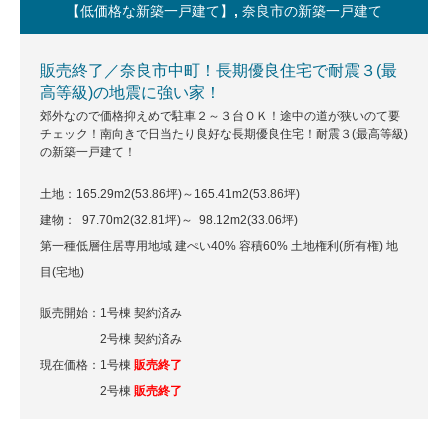
【低価格な新築一戸建て】
,
奈良市の新築一戸建て
販売終了／奈良市中町！長期優良住宅で耐震３(最
高等級)の地震に強い家！
郊外なので価格抑えめで駐車２～３台ＯＫ！途中の道が狭いのて要
チェック！南向きで日当たり良好な長期優良住宅！耐震３(最高等級)
の新築一戸建て！
土地：165.29m
2
(53.86坪)～165.41m
2
(53.86坪)
建物： 97.70m
2
(32.81坪)～ 98.12m
2
(33.06坪)
第一種低層住居専用地域 建ぺい40% 容積60% 土地権利(所有権) 地
目(宅地)
販売開始：1号棟 契約済み
2号棟 契約済み
現在価格：1号棟
販売終了
2号棟
販売終了