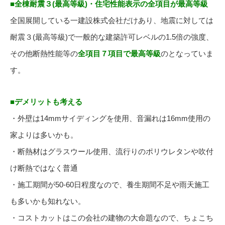
■全棟耐震３(最高等級)・住宅性能表示の全項目が最高等級
全国展開している一建設株式会社だけあり、地震に対しては
耐震３(最高等級)で一般的な建築許可レベルの1.5倍の強度、
その他断熱性能等の
全項目７項目で最高等級
のとなっていま
す。
■デメリットも考える
・外壁は14mmサイディングを使用、音漏れは16mm使用の
家よりは多いかも。
・断熱材はグラスウール使用、流行りのポリウレタンや吹付
け断熱ではなく普通
・施工期間が50-60日程度なので、養生期間不足や雨天施工
も多いかも知れない。
・コストカットはこの会社の建物の大命題なので、ちょこち